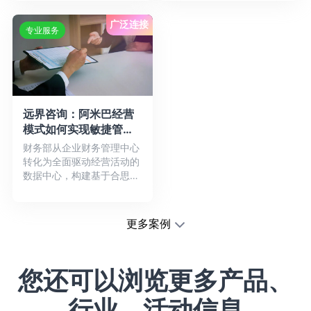
智慧...详情
结构进...详情
广泛连接
专业服务
远界咨询：阿米巴经营
模式如何实现敏捷管
理？
财务部从企业财务管理中心
转化为全面驱动经营活动的
数据中心，构建基于合思费
控平台的全业务链条的信息
化系...详情
更多案例
您还可以浏览更多产品、
行业、活动信息