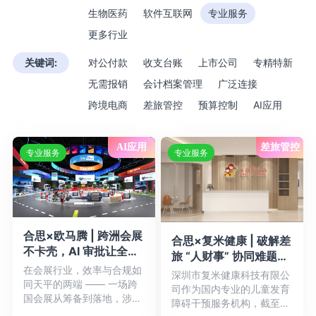
生物医药
软件互联网
专业服务
更多行业
关键词:
对公付款
收支台账
上市公司
专精特新
无需报销
会计档案管理
广泛连接
跨境电商
差旅管控
预算控制
AI应用
AI应用
差旅管控
专业服务
专业服务
合思×欧马腾 | 跨洲会展
合思×复米健康 | 破解差
不卡壳，AI 审批让全球
旅 “人财事” 协同难题，
会展龙头合规提速
在会展行业，效率与合规如
让儿童康复资源流转更
深圳市复米健康科技有限公
同天平的两端 —— 一场跨
有温度
司作为国内专业的儿童发育
国会展从筹备到落地，涉及
障碍干预服务机构，截至
100 + 国家票据审核...详情