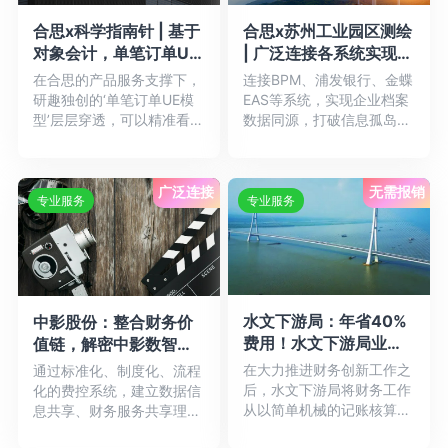
合思x科学指南针 | 基于
合思x苏州工业园区测绘
对象会计，单笔订单UE
| 广泛连接各系统实现主
模型帮助企业看清业务
数据统一，收支一体、
在合思的产品服务支撑下，
连接BPM、浦发银行、金蝶
“赚与赔”
流程闭环
研趣独创的‘单笔订单UE模
EAS等系统，实现企业档案
型’层层穿透，可以精准看到
数据同源，打破信息孤岛。
扣减物流支出、营销费
通过项目收支台账管理，
用、...详情
自...详情
广泛连接
无需报销
专业服务
专业服务
水文下游局：年省40%
中影股份：整合财务价
费用！水文下游局业财
值链，解密中影数智化
档数字化转型初具成效
财务管理平台
在大力推进财务创新工作之
通过标准化、制度化、流程
后，水文下游局将财务工作
化的费控系统，建立数据信
从以简单机械的记账核算为
息共享、财务服务共享理
主要工作飞跃性的提升到以
念，同时进一步对财务人员