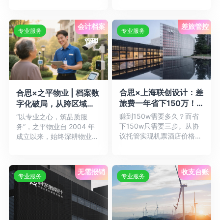
2024 年已在全国 28 ...详
情
会计档案
差旅管控
专业服务
专业服务
管理
合思×上海联创设计：差
合思×之平物业 | 档案数
旅费一年省下150万！
字化破局，从跨区域难
这家设计巨头做对了什
题到智慧管理
赚到150w需要多久？而省
“以专业之心，筑品质服
么？
下150w只需要三步。从协
务”，之平物业自 2004 年
议托管实现机票酒店价格
成立以来，始终深耕物业管
“大跳水”，到激励机制让
理领域，为超 200 个...详
员...详情
情
无需报销
收支台账
专业服务
专业服务