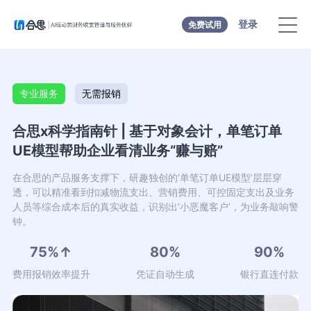
登录
免费试用
专业服务
无需报销
合思x科学指南针 | 基于对象会计，单笔订单
UE模型帮助企业看清业务“赚与赔”
在合思的产品服务支撑下，研趣独创的‘单笔订单UE模型’层层穿
透，可以精准看到扣减物流支出、营销费用、可控固定支出及业务
人员等综合成本后的真实收益，识别出‘小恶魔客户’，为业务敲响警
钟。
75%↑
80%
90%
费用报销效率提升
凭证自动生成
银行直连付款