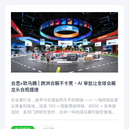
合思×欧马腾 | 跨洲会展不卡壳，AI 审批让全球会展
龙头合规提速
在会展行业，效率与合规如同天平的两端 —— 一场跨国会展
从筹备到落地，涉及 100 + 国家票据审核、8000 + 张单据
流转、多部门跨时区协作，任何一环的滞后都可能导致项目
延期，而合规疏漏更会触发百万级财务风险。欧马腾，这家
服务全球 9000 + 合作伙伴、业务横跨 5 大洲的会展巨头，