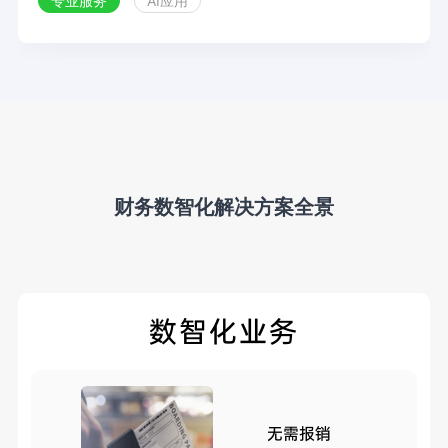
专业服务
AI应用
曾深陷这样的两难。直到合思 AI 审批助手的介入，才实现破
局蜕变 ——AI 审批准确率 98%、单均节省时长 3501 分
钟，为全球化会展业务打造了一套高效合规的财务 “智能引
擎”。
财务数智化解决方案全景
数智化业务
无需报销