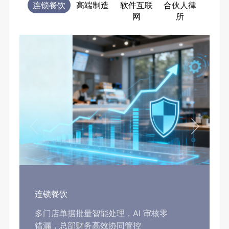
连锁餐饮
高端制造
软件互联
合伙人律
电商
网
所
售
连锁餐饮
多门店单据批量智能处理，AI 审核零
错漏，总部财务高效协同管控