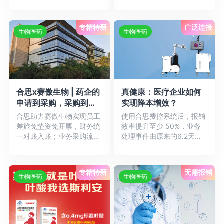
药科技发展有限公司在医药
程各...详情
CR...详情
专精特新
广泛连接
生物医药
生物医药
真健康：医疗企业如何
合思x赛傲生物 | 药企的
实现降本增效？
申请到采购，采购到付
款如何一站式跑通
使用合思费控系统后，报销
合思助力赛傲生物实现员工
效率提升至少 50%，业务
差旅免垫资免开票，财务统
处理事件由原来的6.2天下
一对账入账；业务采购流程
降至3天内完成付款到
更清晰，从采购到财务记账
账，...详情
全程...详情
专精特新
无需报销
生物医药
生物医药