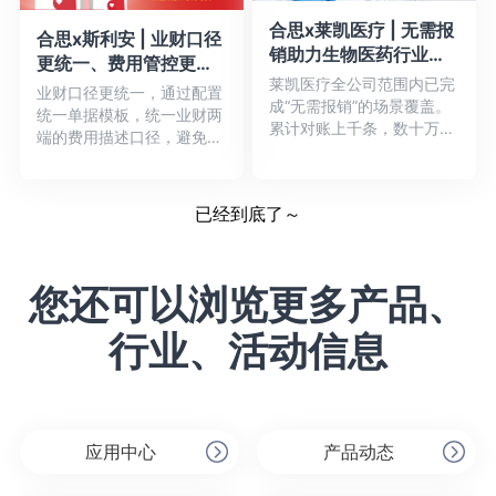
合思x莱凯医疗 | 无需报
合思x斯利安 | 业财口径
销助力生物医药行业财
更统一、费用管控更有
务数字化升级
莱凯医疗全公司范围内已完
效，数字化赋能解决财
业财口径更统一，通过配置
成“无需报销”的场景覆盖。
务难题
统一单据模板，统一业财两
累计对账上千条，数十万差
端的费用描述口径，避免分
旅费用。莱凯医疗从此前
歧。费用管控更有效，对报
6-...详情
销单...详情
已经到底了～
您还可以浏览更多产品、
行业、活动信息
应用中心
产品动态