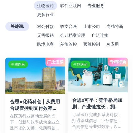
生物医药
软件互联网
专业服务
更多行业
关键词:
对公付款
收支台账
上市公司
专精特新
无需报销
会计档案管理
广泛连接
跨境电商
差旅管控
预算控制
AI应用
广泛连接
专精特新
生物医药
生物医药
合思x可孚：竞争格局加
合思×化药科创 | 从费用
剧、产业链拉长，拥抱
合规管控到支付效率提
变革实现利润增长
升，费控系统如何在医
可孚医疗完成多系统对接，
在医药行业蓬勃发展的当
打通基础信息、业务信息、
药CRO中实现 “智能精
下，创新与效率成为企业立
合同信息等业财数据，以数
准”
足市场的关键。化药科创医
字化、系统化管理取代全流