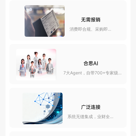
无需报销
消费即合规、采购即报
销
合思AI
7大Agent，自带700+专家级
skills
广泛连接
系统无缝集成，业财全互
联