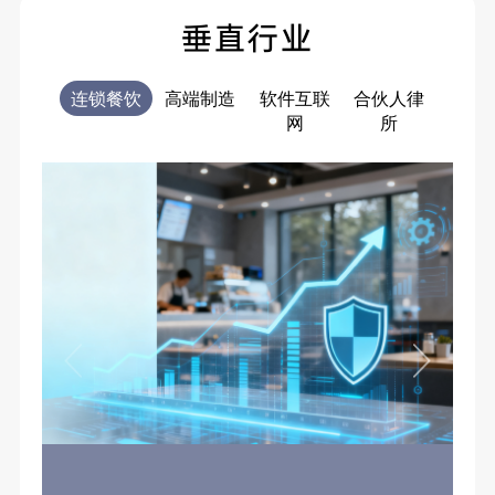
垂直行业
连锁餐饮
高端制造
软件互联
合伙人律
电商
网
所
售