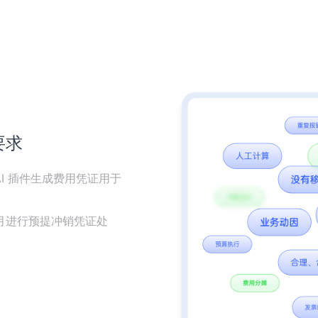
要求
I 插件生成费用凭证用于
月进行预提冲销凭证处