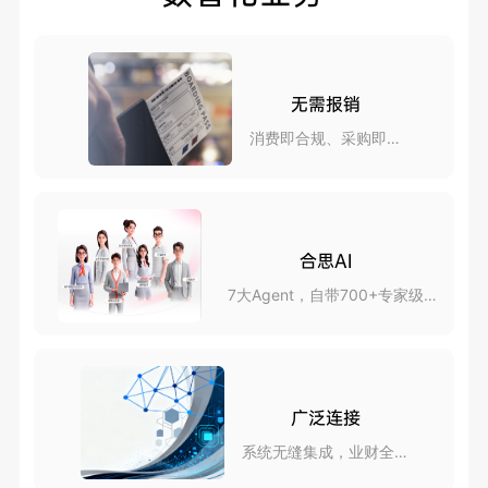
无需报销
消费即合规、采购即报
销
合思AI
7大Agent，自带700+专家级
skills
广泛连接
系统无缝集成，业财全互
联