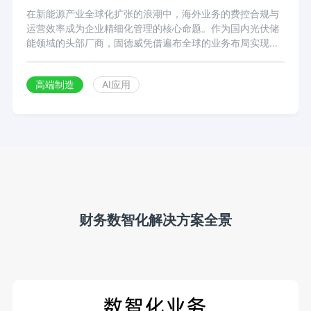
在新能源产业全球化扩张的浪潮中，海外业务的费控合规与
运营效率成为企业精细化管理的核心命题。作为国内光伏储
能领域的头部厂商，固德威凭借遍布全球的业务布局实现高
速增长，同时也面临着多币种报销合规风险高、海外票据核
验难度大、人工审核成本居高不下等典型出海企业费控痛
高端制造
AI应用
点。2025 年，固德威联合合思落地 AI 智能审核项目，将 AI
能力深度嵌入费用审核全流程，在保障全球业务合规性的同
时，实现了审核效率与成本效益的双重突破，为新能源出海
企业的费控智能化升级提供了可复制的实践样本。
财务数智化解决方案全景
数智化业务