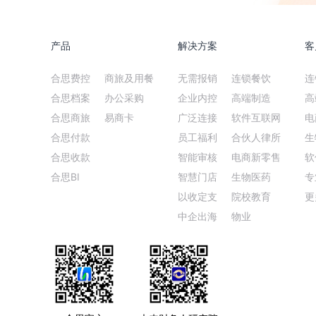
产品
解决方案
客
合思费控
商旅及用餐
无需报销
连锁餐饮
连
合思档案
办公采购
企业内控
高端制造
高
合思商旅
易商卡
广泛连接
软件互联网
电
合思付款
员工福利
合伙人律所
生
合思收款
智能审核
电商新零售
软
合思BI
智慧门店
生物医药
专
以收定支
院校教育
更
中企出海
物业