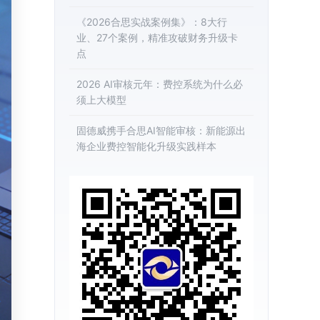
《2026合思实战案例集》：8大行
业、27个案例，精准攻破财务升级卡
点
2026 AI审核元年：费控系统为什么必
须上大模型
固德威携手合思AI智能审核：新能源出
海企业费控智能化升级实践样本