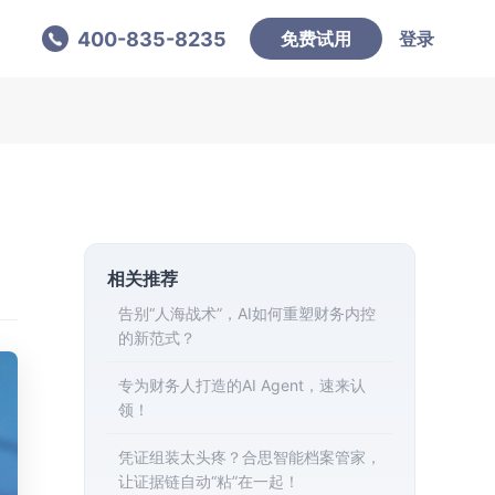
400-835-8235
免费试用
登录
相关推荐
告别“人海战术”，AI如何重塑财务内控
的新范式？
专为财务人打造的AI Agent，速来认
领！
凭证组装太头疼？合思智能档案管家，
让证据链自动“粘”在一起！