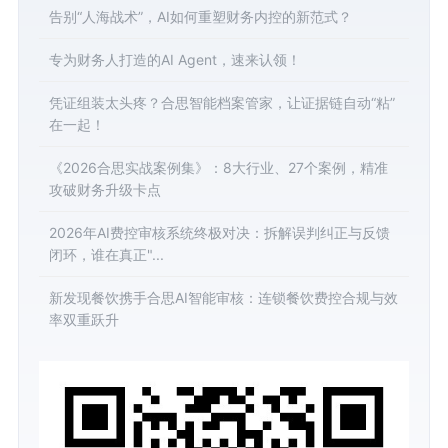
告别“人海战术”，AI如何重塑财务内控的新范式？
专为财务人打造的AI Agent，速来认领！
凭证组装太头疼？合思智能档案管家，让证据链自动“粘”
在一起！
《2026合思实战案例集》：8大行业、27个案例，精准
攻破财务升级卡点
2026年AI费控审核系统终极对决：拆解误判纠正与反馈
闭环，谁在真正"...
新发现餐饮携手合思AI智能审核：连锁餐饮费控合规与效
率双重跃升