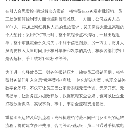
在引入合思费控+商城解决方案前，栢特薇在业务端审批报销、员
工差旅预算控制等方面也遇到管理难题。一方面，公司业务人员
100+人，再加上网红机构人员的差旅需求，员工需要大量且高额的
个人垫付；采用钉钉审批时，整个流程卡点不清晰，一旦出现退
单，整个审批流会永久消失，不利于信息溯源。另一方面，财务人
员需要投入大量时间用于核对单据和发票的真伪、核验各部门费用
是否超标、手工核对补助标准等等。
为了进一步释放员工、财务等报销压力，缩短员工报销周期，栢特
薇财务部门引入合思“数字费控+商城”一体化解决方案，实现全链路
数字化闭环，不仅可让员工因公消费实现无需垫资、无需开票、无
需提单，让财务压力极致释放，数据流程安全合规，也可以让企业
打破数据孤岛，实现事前、事中、事后全流程费用管控。
重塑组织运转及审批流程：充分梳理栢特薇不同部门及组织的运转
流程，提前建立多种费用、合同等流程模板，员工可通过手机或电