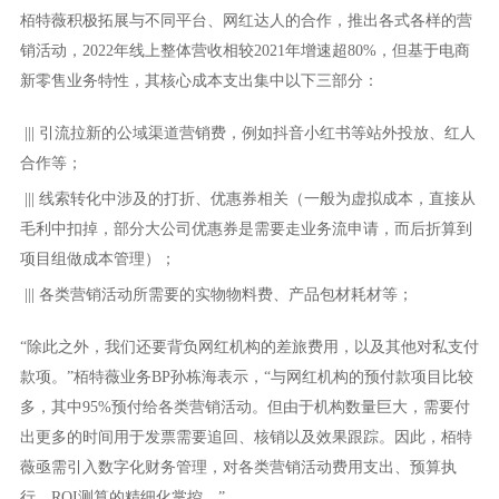
栢特薇积极拓展与不同平台、网红达人的合作，推出各式各样的营
销活动，2022年线上整体营收相较2021年增速超80%，但基于电商
新零售业务特性，其核心成本支出集中以下三部分：
||| 引流拉新的公域渠道营销费，例如抖音小红书等站外投放、红人
合作等；
|||
线索转化中涉及的打折、优惠券相关（一般为虚拟成本，直接从
毛利中扣掉，部分大公司优惠券是需要走业务流申请，而后折算到
项目组做成本管理）；
|||
各类营销活动所需要的实物物料费、产品包材耗材等；
“除此之外，我们还要背负网红机构的差旅费用，以及其他对私支付
款项。”栢特薇业务BP孙栋海表示，“与网红机构的预付款项目比较
多，其中95%预付给各类营销活动。但由于机构数量巨大，需要付
出更多的时间用于发票需要追回、核销以及效果跟踪。因此，栢特
薇亟需引入数字化财务管理，对各类营销活动费用支出、预算执
行、ROI测算的精细化掌控。”