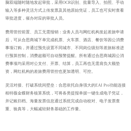
脑双端随时随地发起审批，采用OCR识别、批量导入、拍照、手动
输入等多种灵活方式上传发票及其他原始凭证，员工也可实时查看
审批进度，催办对应的审批人员。
费用管控前置、员工无需报销：业务人员与网红机构发起差旅申请
后，可从合思商城下单完成机票、火车票、酒店、餐饮等因公消费
事项订购，并通过预先设置不同城市、不同岗位级别等差旅标准进
行预算控制，消费超额可自动预警提醒。所有通过合思商城因公消
费事项均采用对公支付、开票、结算，员工再也无需肩负大额垫
资，网红机构的差旅费用管控也更加透明、可控。
灵活对接、打破系统间壁垒：合思依托自身强大的EAI Pro功能连接
栢特薇金蝶财务核算系统，可将各类提报单据一键生成电子凭证，
并记账归档。海量发票信息通过系统完成自动校对、电子发票查
重、验真等，大幅减轻财务基础的工作量。