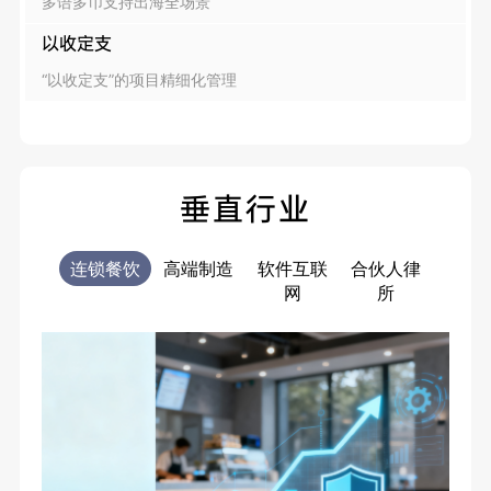
多语多币支持出海全场景
以收定支
“以收定支”的项目精细化管理
垂直行业
连锁餐饮
高端制造
软件互联
合伙人律
电商
网
所
售