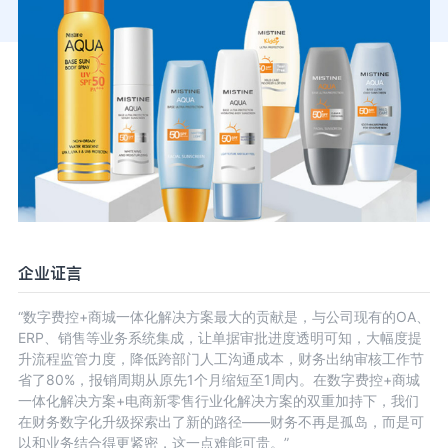
企业证言
“数字费控+商城一体化解决方案最大的贡献是，与公司现有的OA、
ERP、销售等业务系统集成，让单据审批进度透明可知，大幅度提
升流程监管力度，降低跨部门人工沟通成本，财务出纳审核工作节
省了80%，报销周期从原先1个月缩短至1周内。在数字费控+商城
一体化解决方案+电商新零售行业化解决方案的双重加持下，我们
在财务数字化升级探索出了新的路径——财务不再是孤岛，而是可
以和业务结合得更紧密，这一点难能可贵。”