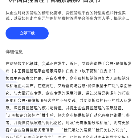
从企业对财务管理的精细化需求、费控管理平台的转型角色和行业实
践，以及如何走向多元与创新的费控管理平台等多方面入手，揭示企业
财务数字化浪潮下的“财智新世界”如何构建。
立即下载
详细信息
在财务数字化领域，变革正在发生。近日，艾瑞咨询携手合思·易快报发
布《中国费控管理平台场景洞察》
白皮书
（以下简称“白皮书”）.
极具里程碑意义的是，在白皮书中，企业费控报销管理能力无需报销分
级标准正式发布。在这背后，艾瑞咨询与合思·易快报基于广泛的桌面研
究，与大量行业专家、企业专家的深度对话，通过艾瑞咨询多年的行业
积累和合思·易快报服务客户的业务实践，共同剖析费控行业的成因及发
展，深挖费控管理的模式与价值，并提出企业费控管理的发展路径。
“无需报销分级标准”推出后，将为企业提供报销自动化程度的衡量与参
考，并提供持续演进的优化路径。对照“无需报销分级标准”，将有更多
客户企业及费控服务商明晰——“我们所处的层级”“我们欠缺的能力”，
以及“我们还需升级的方向”。同时，也将帮助企业动态审视数字化投入