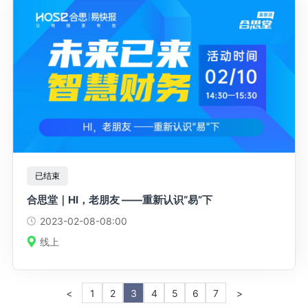
已结束
合思堂｜HI，老朋友 ——重新认识“易”下
2023-02-08
-08:00
线上
<
1
2
3
4
5
6
7
>